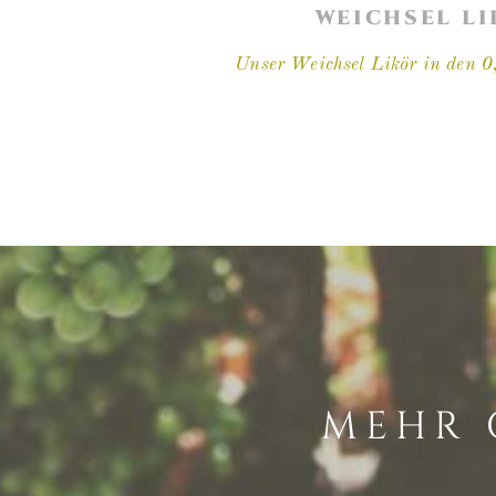
WEICHSEL L
Unser Weichsel Likör in den 0
MEHR 