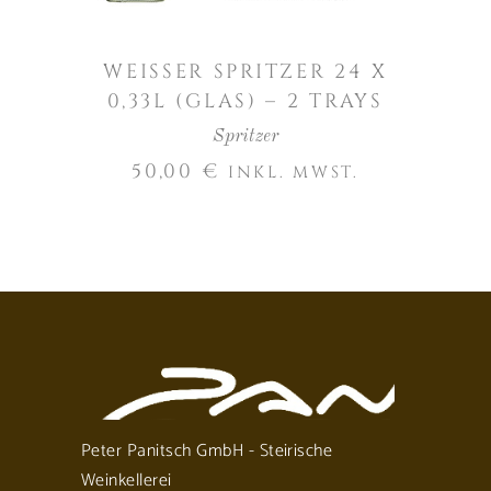
WEISSER SPRITZER 24 X
0,33L (GLAS) – 2 TRAYS
Spritzer
50,00
€
INKL. MWST.
Peter Panitsch GmbH - Steirische
Weinkellerei