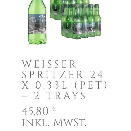
WEISSER
SPRITZER 24
X 0,33L (PET)
– 2 TRAYS
45,80
€
inkl. MwSt.